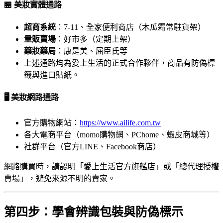
🏪 美妝實體通路
超商系統
：7-11、全家便利商店（木瓜霜常駐貨架）
量販賣場
：好市多（定期上架）
藥妝藥局
：康是美、屈臣氏等
上述通路均為愛上生活的正式合作夥伴，商品有防偽標
籤與進口貼紙。
🖥️ 美妝網路通路
官方購物網站：
https://www.ailife.com.tw
各大電商平台（momo購物網、PChome、蝦皮商城等）
社群平台（官方LINE、Facebook商店）
網路購買時，請認明「愛上生活官方旗艦店」或「總代理授權
賣場」，避免來源不明的賣家。
第四步：學會辨識包裝與防偽標示