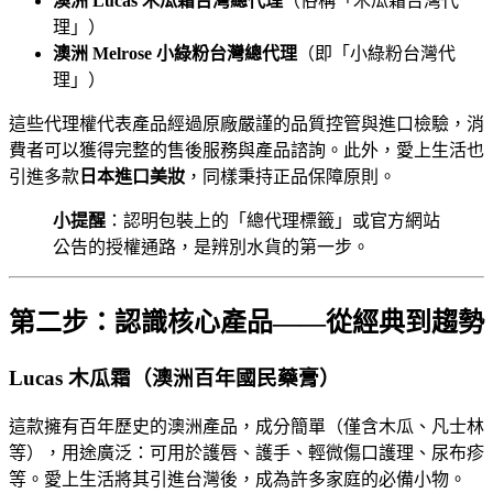
澳洲 Lucas 木瓜霜台灣總代理
（俗稱「木瓜霜台灣代
理」）
澳洲 Melrose 小綠粉台灣總代理
（即「小綠粉台灣代
理」）
這些代理權代表產品經過原廠嚴謹的品質控管與進口檢驗，消
費者可以獲得完整的售後服務與產品諮詢。此外，愛上生活也
引進多款
日本進口美妝
，同樣秉持正品保障原則。
小提醒
：認明包裝上的「總代理標籤」或官方網站
公告的授權通路，是辨別水貨的第一步。
第二步：認識核心產品——從經典到趨勢
Lucas 木瓜霜（澳洲百年國民藥膏）
這款擁有百年歷史的澳洲產品，成分簡單（僅含木瓜、凡士林
等），用途廣泛：可用於護唇、護手、輕微傷口護理、尿布疹
等。愛上生活將其引進台灣後，成為許多家庭的必備小物。