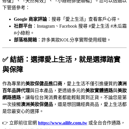
修復」、「天然有效」、「小綠粉排便順暢」。您可以透過以
下管道參考：
Google 商家評論
：搜尋「愛上生活」查看客戶心得。
社群平台
：Instagram、Facebook 搜尋 #愛上生活 #木瓜霜
#小綠粉。
部落格開箱
：許多美妝KOL分享實際使用經驗。
✅ 結語：選擇愛上生活，就是選擇踏實
與保障
作為專業的
美妝保健品進口商
，愛上生活不僅引進優質的
澳洲
百年品牌代理
與日本產品，更透過多元的
美妝實體通路
與
美妝
網路通路
，讓每位台灣消費者都能輕鬆買到正貨。不論您是第
一次接觸
澳洲美妝保健品
，還是想回購經典商品，愛上生活都
是您最安心的選擇。
👉 立即前往官網
https://www.ailife.com.tw
或全台合作通路，