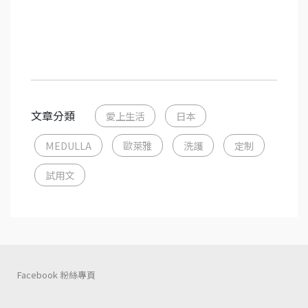
MEDULLA 洗髮 護髮 日本原裝進口 botanist 迪士尼
88xMEDULLA 愛上生活 百原科技 卡詩
文章分類
愛上生活
日本
MEDULLA
歐萊雅
洗護
定制
試用文
Facebook 粉絲專頁