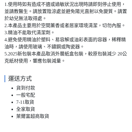
1.使用時如有造成不適或過敏狀況出現時請即刻停止使用，
並請教醫生。請放置陰涼處並避免陽光直射以免變質。請置
於幼兒無法取得處。
2.本產品主要用於空間薰香或者居家環境清潔，切勿內服。
3.精油不能取代清潔劑。
4.避免使用精油於塑料、易容解或油彩表面的容器，稀釋精
油時，請使用玻璃、不鏽鋼或陶瓷器。
5.2025新包裝本產品取消外層紙盒包裝，較原包裝減少 20公
克紙材使用，響應包裝減量。
運送方式
貨到付款
一般宅配
7-11取貨
全家取貨
萊爾富超商取貨