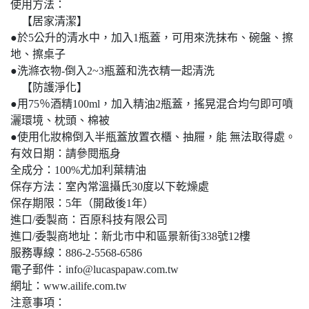
使用方法：
【居家清潔】
●於5公升的清水中，加入1瓶蓋，可用來洗抹布、碗盤、擦
地、擦桌子
●洗滌衣物-倒入2~3瓶蓋和洗衣精一起清洗
【防護淨化】
●用75％酒精100ml，加入精油2瓶蓋，搖晃混合均勻即可噴
灑環境、枕頭、棉被
●使用化妝棉倒入半瓶蓋放置衣櫃、抽屜，能 無法取得處。
有效日期：請參閱瓶身
全成分：100%尤加利葉精油
保存方法：室內常溫攝氏30度以下乾燥處
保存期限：5年（開啟後1年）
進口/委製商：百原科技有限公司
進口/委製商地址：新北市中和區景新街338號12樓
服務專線：886-2-5568-6586
電子郵件：
info@lucaspapaw.com.tw
網址：www.ailife.com.tw
注意事項：