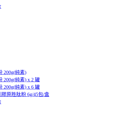
合
 200g(純素)
200g(純素) x 2 罐
200g(純素) x 6 罐
德國專利膠原胜肽粉 6g/45包/盒
合