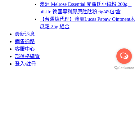
澳洲 Melrose Essential 麥羅氏小綠粉 200g +
aiLife 德國專利膠原胜肽粉 6g/45包/盒
【台灣總代理】澳洲Lucas Papaw Ointment木
瓜霜 25g 組合
最新消息
銷售通路
客服中心
部落格總覽
登入/註冊
部落格
試用分享
日本YAZUYA雅滋養香醋錠_試用者 柳孟孟
日本YAZUYA雅滋養香醋錠_
試用者 柳孟孟